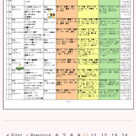
« First
‹ Previous
6
7
8
9
10
11
12
13
14